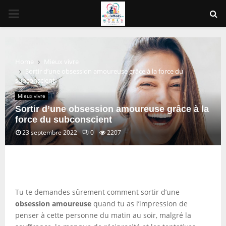
PRIMARY
MENU
Home
Mieux vivre
Sortir d’une obsession amoureuse grâce à la force du
subconscient
Mieux vivre
Sortir d’une obsession amoureuse grâce à la
force du subconscient
23 septembre 2022
0
2207
Tu te demandes sûrement comment sortir d’une
obsession amoureuse
quand tu as l’impression de
penser à cette personne du matin au soir, malgré la