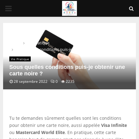
PRIMARY
MENU
Home
Vie Pratique
Sous quelles conditions puis-je obtenir une carte noire ?
Vie Pratique
Sous quelles conditions puis-je obtenir une
carte noire ?
28 septembre 2022
0
2235
Tu te demandes sûrement quelles sont les conditions
pour obtenir une carte noire, aussi appelée
Visa Infinite
ou
Mastercard World Elite
. En pratique, cette carte