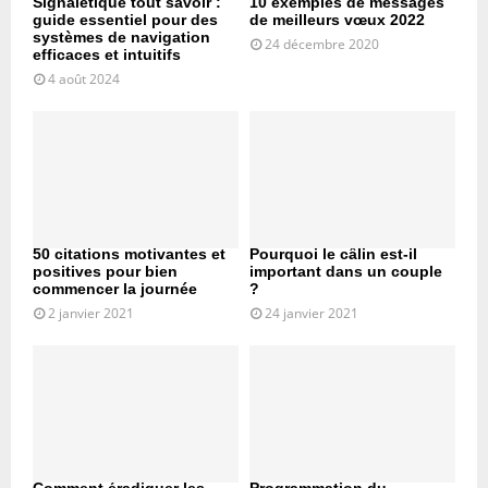
Signalétique tout savoir :
10 exemples de messages
guide essentiel pour des
de meilleurs vœux 2022
systèmes de navigation
24 décembre 2020
efficaces et intuitifs
4 août 2024
50 citations motivantes et
Pourquoi le câlin est-il
positives pour bien
important dans un couple
commencer la journée
?
2 janvier 2021
24 janvier 2021
Comment éradiquer les
Programmation du