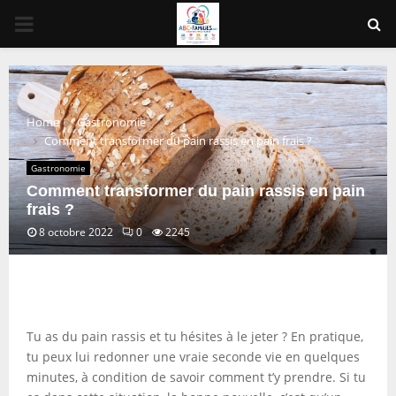
PRIMARY
MENU
Home
Gastronomie
Comment transformer du pain rassis en pain frais ?
Gastronomie
Comment transformer du pain rassis en pain
frais ?
8 octobre 2022
0
2245
Tu as du pain rassis et tu hésites à le jeter ? En pratique,
tu peux lui redonner une vraie seconde vie en quelques
minutes, à condition de savoir comment t’y prendre. Si tu