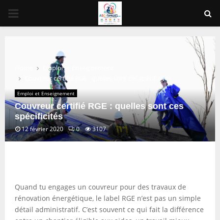
PRIMARY
MENU
Home
Emploi et Enseignement
Couvreur certifié RGE : quelles sont ces spécificités
Emploi et Enseignement
Couvreur certifié RGE : quelles sont ces
spécificités
12 février 2020
0
3107
Quand tu engages un couvreur pour des travaux de
rénovation énergétique, le label RGE n’est pas un simple
détail administratif. C’est souvent ce qui fait la différence