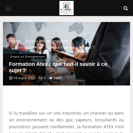
PRIMARY
MENU
Home
Emploi et Enseignement
Formation Atex : que faut-il savoir à ce sujet ?
Emploi et Enseignement
Formation Atex : que faut-il savoir à ce
sujet ?
14 mars 2021
0
2868
Si tu travailles sur un site industriel, un chantier ou dans
un environnement où des gaz, vapeurs, brouillards ou
poussières peuvent s’enflammer, la formation ATEX n’est