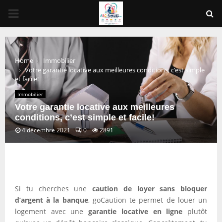
PRIMARY
MENU
Home
Immobilier
Votre garantie locative aux meilleures conditions, c’est simple
et facile!
Immobilier
Votre garantie locative aux meilleures
conditions, c’est simple et facile!
4 décembre 2021
0
2891
Si tu cherches une
caution de loyer sans bloquer
d’argent à la banque
, goCaution te permet de louer un
logement avec une
garantie locative en ligne
plutôt