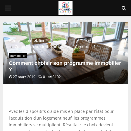
PRIMARY
MENU
Home
Immobilier
Comment choisir son programme immobilier ?
Immobilier
Comment choisir son programme immobilier
?
27 mars 2019
0
3102
Avec les dispositifs d’aide mis en place par l’État pour
l’acquisition d’un logement neuf, les programmes
immobiliers se multiplient. Résultat : le choix devient