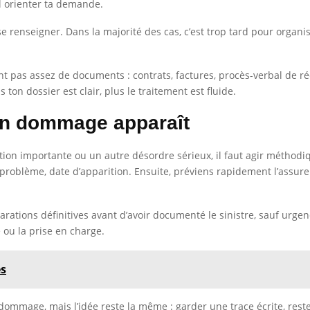
l orienter ta demande.
se renseigner. Dans la majorité des cas, c’est trop tard pour organi
 pas assez de documents : contrats, factures, procès-verbal de réc
s ton dossier est clair, plus le traitement est fluide.
un dommage apparaît
tration importante ou un autre désordre sérieux, il faut agir méth
u problème, date d’apparition. Ensuite, préviens rapidement l’assur
arations définitives avant d’avoir documenté le sinistre, sauf urg
 ou la prise en charge.
es
u dommage, mais l’idée reste la même : garder une trace écrite, res