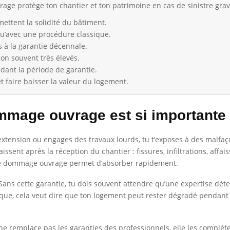
ge protège ton chantier et ton patrimoine en cas de sinistre grav
ettent la solidité du bâtiment.
qu’avec une procédure classique.
s à la garantie décennale.
ion souvent très élevés.
ndant la période de garantie.
 faire baisser la valeur du logement.
mmage ouvrage est si importante
 extension ou engages des travaux lourds, tu t’exposes à des malfaç
sent après la réception du chantier : fissures, infiltrations, affai
nce dommage ouvrage permet d’absorber rapidement.
. Sans cette garantie, tu dois souvent attendre qu’une expertise dé
que, cela veut dire que ton logement peut rester dégradé pendant
 ne remplace pas les garanties des professionnels, elle les complète