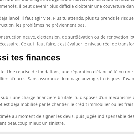
mmencés, il peut devenir plus difficile d’obtenir une couverture da
 déjà lancé, il faut agir vite. Plus tu attends, plus tu prends le ris
ruction, les problèmes ne préviennent pas.
onstruction neuve, d’extension, de surélévation ou de rénovation 
ssaire. Ce qu’il faut faire, c’est évaluer le niveau réel de transf
si tes finances
vite. Une reprise de fondations, une réparation d’étanchéité ou une
 milliers d’euros. Sans assurance dommage ouvrage, tu risques d’av
de subir une charge financière brutale, tu disposes d’un mécanisme
et est déjà mobilisé par le chantier, le crédit immobilier ou les frai
estimée au moment de signer les devis, puis jugée indispensable dè
ivent beaucoup mieux un sinistre.