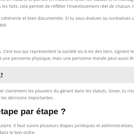
s les faits, cela permet de refléter l’investissement réel de chacun
tre cohérente et bien documentée. Si tu sous-évalues ou surévalues 
été.
. C’est eux qui représentent la société vis-à-vis des tiers, signent l
est une personne physique, mais une personne morale peut aussi êtr
 ?
r clairement les pouvoirs du gérant dans les statuts. Sinon, tu ri
r les décisions importantes.
tape par étape ?
ire. Il faut suivre plusieurs étapes juridiques et administratives,
 dans le bon ordre.