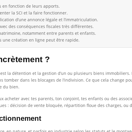
s en fonction de leurs apports.
ter la SCI et la faire fonctionner.
lication d’une annonce légale et l’immatriculation.
, avec des conséquences fiscales très différentes.
u patrimoine, notamment entre parents et enfants.
is une création en ligne peut être rapide.
ncrètement ?
l est la détention et la gestion d’un ou plusieurs biens immobiliers.
 tomber dans les blocages de l’indivision. Ce que cela change pour
e du bien.
ux acheter avec tes parents, ton conjoint, tes enfants ou des associé
ues : décision de vente bloquée, répartition floue des charges, ou 
nctionnement
, en nature, et parfois en industrie selon les statuts et le montage