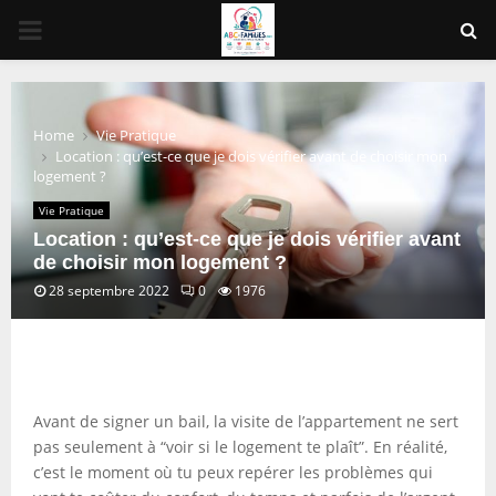
PRIMARY
MENU
Home
Vie Pratique
Location : qu’est-ce que je dois vérifier avant de choisir mon
logement ?
Vie Pratique
Location : qu’est-ce que je dois vérifier avant
de choisir mon logement ?
28 septembre 2022
0
1976
Avant de signer un bail, la visite de l’appartement ne sert
pas seulement à “voir si le logement te plaît”. En réalité,
c’est le moment où tu peux repérer les problèmes qui