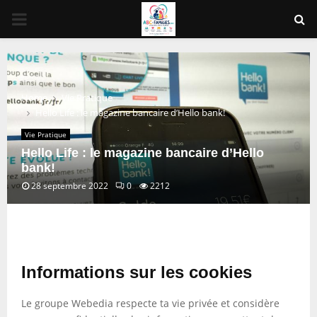
PRIMARY
MENU
Home
Vie Pratique
Hello Life : le magazine bancaire d’Hello bank!
Vie Pratique
Hello Life : le magazine bancaire d’Hello
bank!
28 septembre 2022
0
2212
Informations sur les cookies
Le groupe Webedia respecte ta vie privée et considère