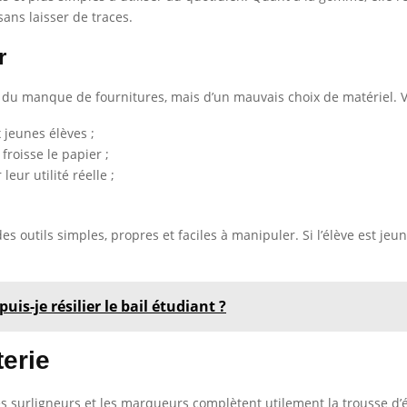
ans laisser de traces.
r
du manque de fournitures, mais d’un mauvais choix de matériel. Voi
 jeunes élèves ;
roisse le papier ;
leur utilité réelle ;
es outils simples, propres et faciles à manipuler. Si l’élève est jeune,
uis-je résilier le bail étudiant ?
erie
 surligneurs et les marqueurs complètent utilement la trousse d’éco