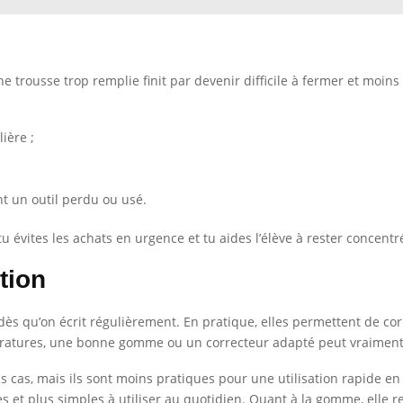
ne trousse trop remplie finit par devenir difficile à fermer et moins 
ière ;
t un outil perdu ou usé.
 tu évites les achats en urgence et tu aides l’élève à rester concentr
tion
dès qu’on écrit régulièrement. En pratique, elles permettent de co
s ratures, une bonne gomme ou un correcteur adapté peut vraiment 
ins cas, mais ils sont moins pratiques pour une utilisation rapide 
et plus simples à utiliser au quotidien. Quant à la gomme, elle rest