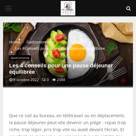
PRIMARY
MENU
Home
Gastronomie
Les 4 conseils pour une pause déjeuner équilibrée
Gastronomie
Les 4 conseils pour une pause déjeuner
équilibrée
8 octobre 2022
0
2088
Que ce soit au bureau, en télétravail ou en déplacement,
la pause déjeuner peut vite devenir un piège : repas trop
riche, trop léger, pris trop vite ou avalé devant l’écran. Et