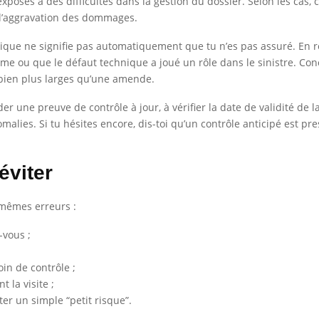
exposes à des difficultés dans la gestion du dossier. Selon les cas,
à l’aggravation des dommages.
hnique ne signifie pas automatiquement que tu n’es pas assuré. En re
rme ou que le défaut technique a joué un rôle dans le sinistre. Con
bien plus larges qu’une amende.
er une preuve de contrôle à jour, à vérifier la date de validité de l
malies. Si tu hésites encore, dis-toi qu’un contrôle anticipé est p
éviter
 mêmes erreurs :
-vous ;
in de contrôle ;
 la visite ;
er un simple “petit risque”.