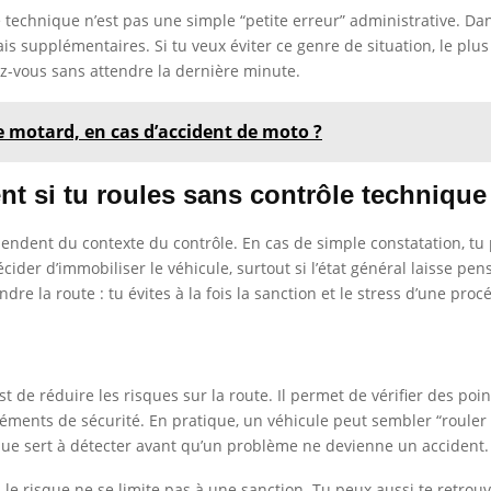
le technique n’est pas une simple “petite erreur” administrative. Dan
is supplémentaires. Si tu veux éviter ce genre de situation, le plus 
z-vous sans attendre la dernière minute.
 motard, en cas d’accident de moto ?
t si tu roules sans contrôle technique
épendent du contexte du contrôle. En cas de simple constatation, t
décider d’immobiliser le véhicule, surtout si l’état général laisse p
dre la route : tu évites à la fois la sanction et le stress d’une pr
 de réduire les risques sur la route. Il permet de vérifier des poin
s éléments de sécurité. En pratique, un véhicule peut sembler “roul
ique sert à détecter avant qu’un problème ne devienne un accident.
, le risque ne se limite pas à une sanction. Tu peux aussi te retro