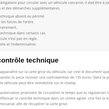
bligatoire pour circuler avec un véhicule concerné, il doit être à jou
n et des démarches supplémentaires.
technique absent ou périmé.
les forces de l’ordre.
rairement.
e technique dans certains cas.
cule n’est pas en règle.
ile et l’indemnisation.
ontrôle technique
apparaître sur la carte grise du véhicule, car c’est le document que l
épassée, tu peux recevoir une contravention de 135 euros. Dans la pra
r, le véhicule peut être immobilisé sur-le-champ.
torisation provisoire de circulation le temps que tu régularises la s
fectuer le contrôle technique dans un centre agréé. Une fois la vis
ssariat, afin de récupérer la carte grise.