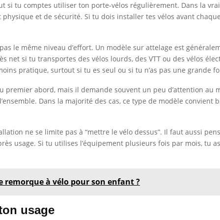
urtout si tu comptes utiliser ton porte-vélos régulièrement. Dans la v
rt physique et de sécurité. Si tu dois installer tes vélos avant chaq
as le même niveau d’effort. Un modèle sur attelage est généraleme
ès net si tu transportes des vélos lourds, des VTT ou des vélos élect
 moins pratique, surtout si tu es seul ou si tu n’as pas une grande f
 au premier abord, mais il demande souvent un peu d’attention au m
 de l’ensemble. Dans la majorité des cas, ce type de modèle convient
stallation ne se limite pas à “mettre le vélo dessus”. Il faut aussi 
s usage. Si tu utilises l’équipement plusieurs fois par mois, tu as
e remorque à vélo pour son enfant ?
n ton usage