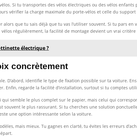
vélos. Si tu transportes des vélos électriques ou des vélos enfants
jours vérifier la charge maximale du porte-vélos et celle du support 
ler alors que tu sais déjà que tu vas l’utiliser souvent. Si tu pars e
vélos régulièrement, la facilité de montage devient un vrai critère
ttinette électrique ?
oix concrètement
mple. D’abord, identifie le type de fixation possible sur ta voiture. 
 Enfin, regarde la facilité d’installation, surtout si tu comptes util
i qui semble le plus complet sur le papier, mais celui qui correspo
st souvent le plus rassurant. Si tu cherches une solution ponctuelle
reste une option intéressante selon la voiture.
dèles, mais mieux. Tu gagnes en clarté, tu évites les erreurs d’ach
épart.