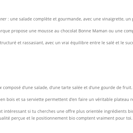
uner
: une salade complète et gourmande, avec une vinaigrette, un pe
a marque propose une mousse au chocolat Bonne Maman ou une com
ructuré et rassasiant, avec un vrai équilibre entre le salé et le su
x
composé d’une salade, d’une tarte salée et d’une gourde de fruit.
en bois et sa serviette permettent d’en faire un véritable plateau r
t intéressant si tu cherches une offre plus orientée ingrédients bi
a qualité perçue et le positionnement bio comptent vraiment pour toi.