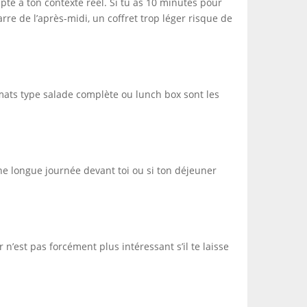
pté à ton contexte réel. Si tu as 10 minutes pour
re de l’après-midi, un coffret trop léger risque de
rmats type salade complète ou lunch box sont les
ne longue journée devant toi ou si ton déjeuner
n’est pas forcément plus intéressant s’il te laisse