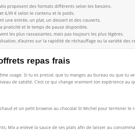
 Mix proposent des formats différents selon tes besoins.
t 6,99 € selon le contenu et le poids.
t une entrée, un plat, un dessert et des couverts.
 la praticité et le temps de pause disponible.
ent les plus rassasiantes, mais pas toujours les plus légères.
isation, d’autres sur la rapidité de réchauffage ou la variété des r
ffrets repas frais
même usage. Si tu es pressé, que tu manges au bureau ou que tu veux
e niveau de satiété. C’est ce qui change vraiment ton expérience au q
 chaud et un petit brownie au chocolat St Michel pour terminer le r
s, Mix a enlevé la sauce de ses plats afin de laisser au consomma