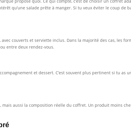
marque propose quoi. Ce qui compte, c’est de choisir un coffret ada
érêt qu’une salade prête à manger. Si tu veux éviter le coup de bar
vec couverts et serviette inclus. Dans la majorité des cas, les fo
 ou entre deux rendez-vous.
 accompagnement et dessert. C’est souvent plus pertinent si tu as u
, mais aussi la composition réelle du coffret. Un produit moins cher 
bré