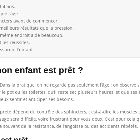
t 4 ans.
ue l’âge.
hincters avant de commencer.
meilleurs résultats que la pression.
au même endroit aide beaucoup.
t les réussites.
assurent l’enfant.
n enfant est prêt ?
ans la pratique, on ne regarde pas seulement l’âge : on observe 
e pot ou les toilettes, qu’il reste sec plusieurs heures, et que ses
ux sentir et anticiper ses besoins.
opreté dépend du contrôle des sphincters, c’est-à-dire les muscles qu
ge sera difficile, voire frustrant pour vous deux. C’est pour cela qu’i
ée souvent de la résistance, de l’angoisse ou des accidents répétés.
est prêt