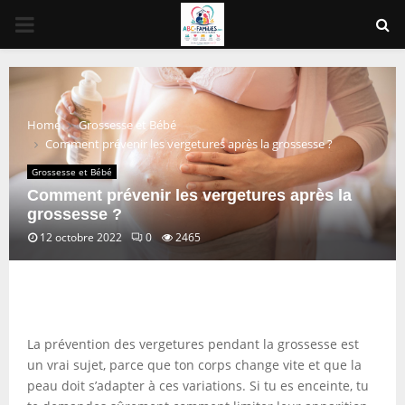
PRIMARY
MENU
Home
Grossesse et Bébé
Comment prévenir les vergetures après la grossesse ?
Grossesse et Bébé
Comment prévenir les vergetures après la
grossesse ?
12 octobre 2022
0
2465
La prévention des vergetures pendant la grossesse est
un vrai sujet, parce que ton corps change vite et que la
peau doit s’adapter à ces variations. Si tu es enceinte, tu