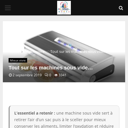
PRIMARY
MENU
Home
Mieux vivre
Tout sur les machines sous vide…
Mieux vivre
Tout sur les machines sous vide…
2 septembre 2019
0
3341
L’essentiel a retenir :
une machine sous vide sert à
retirer l’air d’un sac puis à le sceller pour mieux
conserver les aliments, limiter l’oxydation et réduire