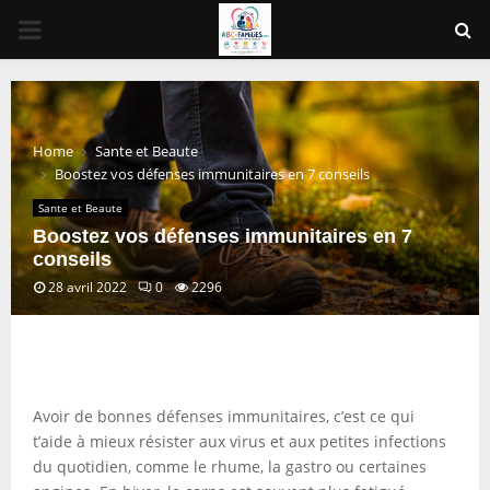
PRIMARY
MENU
Home
Sante et Beaute
Boostez vos défenses immunitaires en 7 conseils
Sante et Beaute
Boostez vos défenses immunitaires en 7
conseils
28 avril 2022
0
2296
Avoir de bonnes défenses immunitaires, c’est ce qui
t’aide à mieux résister aux virus et aux petites infections
du quotidien, comme le rhume, la gastro ou certaines