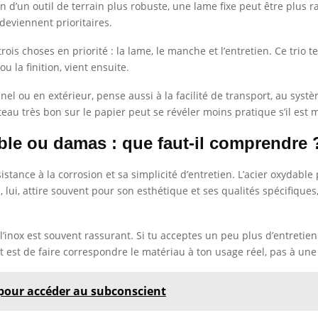
in d’un outil de terrain plus robuste, une lame fixe peut être plus 
 deviennent prioritaires.
is choses en priorité : la lame, le manche et l’entretien. Ce trio t
u la finition, vient ensuite.
el ou en extérieur, pense aussi à la facilité de transport, au systè
eau très bon sur le papier peut se révéler moins pratique s’il est 
ble ou damas : que faut-il comprendre 
istance à la corrosion et sa simplicité d’entretien. L’acier oxydabl
lui, attire souvent pour son esthétique et ses qualités spécifiques
, l’inox est souvent rassurant. Si tu acceptes un peu plus d’entret
t est de faire correspondre le matériau à ton usage réel, pas à une 
 pour accéder au subconscient