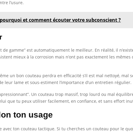
ntre l’usure.
: pourquoi et comment écouter votre subconscient ?
r
ut de gamme” est automatiquement le meilleur. En réalité, il n’existe
sistent mieux à la corrosion mais n’ont pas exactement les mêmes 
 Même un bon couteau perdra en efficacité s’il est mal nettoyé, mal
de leur lame et sous-estiment l’importance d’un entretien régulier.
t impressionnant”. Un couteau trop massif, trop lourd ou mal équili
lui que tu peux utiliser facilement, en confiance, et sans effort inut
lon ton usage
e avec ton couteau tactique. Si tu cherches un couteau pour le qu