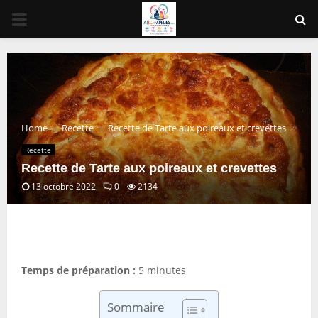
PRIMARY
MENU
Home
Recette
Recette de Tarte aux poireaux et crevettes
Recette
Recette de Tarte aux poireaux et crevettes
13 octobre 2022
0
2134
Temps de préparation :
5 minutes
Sommaire