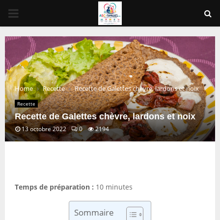
PRIMARY
MENU
Home
Recette
Recette de Galettes chèvre, lardons et noix
Recette
Recette de Galettes chèvre, lardons et noix
13 octobre 2022
0
2194
Temps de préparation :
10 minutes
Sommaire