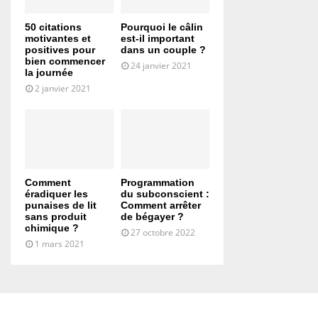
50 citations
Pourquoi le câlin
motivantes et
est-il important
positives pour
dans un couple ?
bien commencer
24 janvier 2021
la journée
2 janvier 2021
Comment
Programmation
éradiquer les
du subconscient :
punaises de lit
Comment arrêter
sans produit
de bégayer ?
chimique ?
27 octobre 2022
1 mars 2021