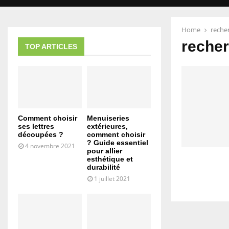
Home
reche
recher
TOP ARTICLES
Comment choisir
Menuiseries
ses lettres
extérieures,
découpées ?
comment choisir
? Guide essentiel
4 novembre 2021
pour allier
esthétique et
durabilité
1 juillet 2021