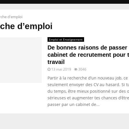
rche d'emploi
che d’emploi
Emploi et Enseignement
De bonnes raisons de passer
cabinet de recrutement pour 
travail
13 mai 2019
3046
Partir à la recherche d’un nouveau job, ce 
seulement envoyer des CV au hasard. Si t
du temps, être mieux positionné sur des o
sérieuses et augmenter tes chances d’être
passer par un cabinet de...