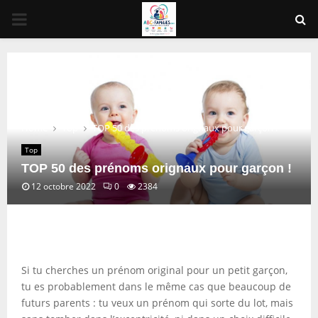
PRIMARY
MENU
Home
Top
TOP 50 des prénoms orignaux pour garçon !
Top
TOP 50 des prénoms orignaux pour garçon !
12 octobre 2022
0
2384
Si tu cherches un prénom original pour un petit garçon,
tu es probablement dans le même cas que beaucoup de
futurs parents : tu veux un prénom qui sorte du lot, mais