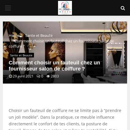
PRIMARY
MENU
Home
Sante et Beaute
Comment choisir un fauteuil chez un fournisseur salon de
coiffure ?
Sante et Beaute
Comment choisir un fauteuil chez un
fournisseur salon de coiffure ?
29 avril 2021
0
2803
Choisir un fauteuil de coiffure ne se limite pas à “prendre
un joli modèle”. Dans la pratique, ce meuble influence
directement le confort de tes clients, ta posture de