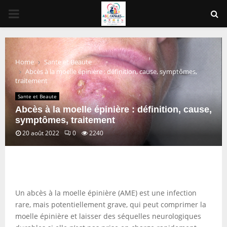
PRIMARY
MENU
Home
Sante et Beaute
Abcès à la moelle épinière : définition, cause, symptômes,
traitement
Sante et Beaute
Abcès à la moelle épinière : définition, cause,
symptômes, traitement
20 août 2022
0
2240
Un abcès à la moelle épinière (AME) est une infection
rare, mais potentiellement grave, qui peut comprimer la
moelle épinière et laisser des séquelles neurologiques