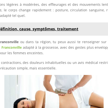
ons légères à modérées, des effleurages et des mouvements lents
e, le corps change rapidement : posture, circulation sanguine, r
adapté tel quel.
éfinition, cause, symptômes, traitement
anconville
ou dans ta région, tu peux aussi te renseigner sur 
à
Franconville
adapté à la grossesse, avec des gestes plus envelopp
 pour les femmes enceintes.
 contractions, des douleurs inhabituelles ou un avis médical restri
récaution simple, mais essentielle.