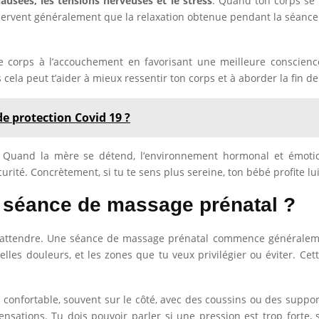
ausées, les tensions nerveuses et le stress
. Quand ton corps se 
servent généralement que la relaxation obtenue pendant la séance 
e corps à l’accouchement en favorisant une meilleure conscienc
s cela peut t’aider à mieux ressentir ton corps et à aborder la fin d
e protection Covid 19 ?
l. Quand la mère se détend, l’environnement hormonal et émotion
rité. Concrètement, si tu te sens plus sereine, ton bébé profite lu
séance de massage prénatal ?
uoi t’attendre. Une séance de massage prénatal commence généralem
lles douleurs, et les zones que tu veux privilégier ou éviter. C
n confortable, souvent sur le côté, avec des coussins ou des support
sensations. Tu dois pouvoir parler si une pression est trop forte,