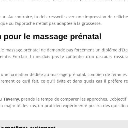
 Au contraire, tu dois ressortir avec une impression de relâcheme
nique ou l’approche n’était pas adaptée à la grossesse.
en pour le massage prénatal
si le massage prénatal ne demande pas forcément un diplôme d’État 
e. En clair, tu ne dois pas te contenter d’un discours rassurant 
vi une formation dédiée au massage prénatal, combien de femmes e
ement ce qu’il fait, ce qu’il évite et dans quels cas il préfère r
u
Taverny
, prends le temps de comparer les approches. L’objectif n
 la majorité des cas, un praticien expérimenté posera des questio