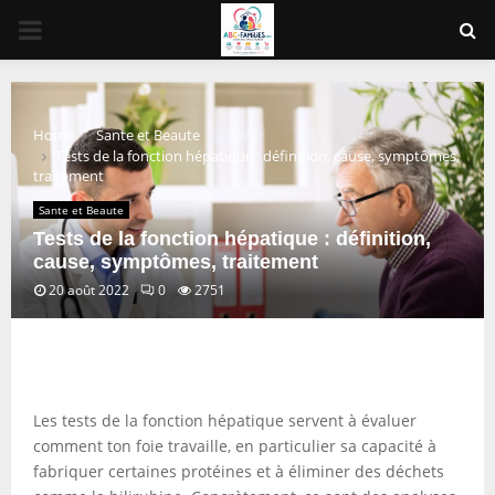
PRIMARY
MENU
Home
Sante et Beaute
Tests de la fonction hépatique : définition, cause, symptômes,
traitement
Sante et Beaute
Tests de la fonction hépatique : définition,
cause, symptômes, traitement
20 août 2022
0
2751
Les tests de la fonction hépatique servent à évaluer
comment ton foie travaille, en particulier sa capacité à
fabriquer certaines protéines et à éliminer des déchets