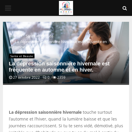
PRIMARY
MENU
Home
Sante et Beaute
La dépression saisonnière hivernale est fréquente en
automne et en hiver.
Sante et Beaute
La dépression saisonnière hivernale est
fréquente en automne et en hiver.
27 octobre 2022
0
2359
La dépression saisonnière hivernale
touche surtout
l’automne et l’hiver, quand la lumière baisse et que les
journées raccourcissent. Si tu te sens vidé, démotivé, plus