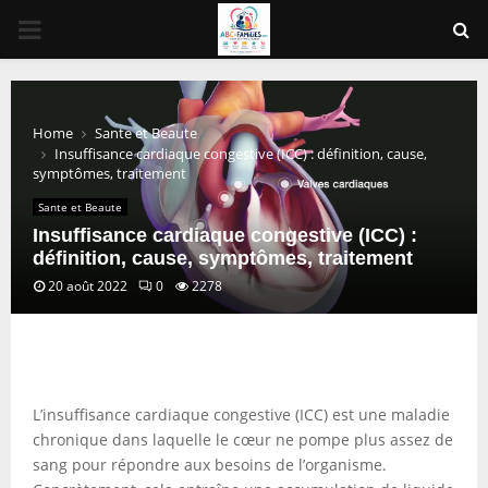
PRIMARY
MENU
Home
Sante et Beaute
Insuffisance cardiaque congestive (ICC) : définition, cause,
symptômes, traitement
Sante et Beaute
Insuffisance cardiaque congestive (ICC) :
définition, cause, symptômes, traitement
20 août 2022
0
2278
L’insuffisance cardiaque congestive (ICC) est une maladie
chronique dans laquelle le cœur ne pompe plus assez de
sang pour répondre aux besoins de l’organisme.