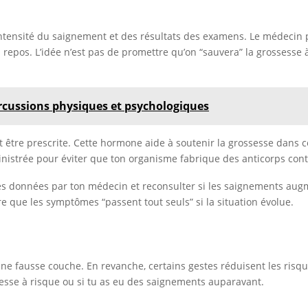
ntensité du saignement et des résultats des examens. Le médecin pe
u repos. L’idée n’est pas de promettre qu’on “sauvera” la grossesse à
ercussions physiques et psychologiques
ut être prescrite. Cette hormone aide à soutenir la grossesse dans c
istrée pour éviter que ton organisme fabrique des anticorps cont
nes données par ton médecin et reconsulter si les saignements augme
e que les symptômes “passent tout seuls” si la situation évolue.
e fausse couche. En revanche, certains gestes réduisent les risques
sesse à risque ou si tu as eu des saignements auparavant.