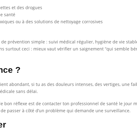
rettes et des drogues
de santé
toxiques ou à des solutions de nettoyage corrosives
e de prévention simple : suivi médical régulier, hygiène de vie stab
ns surtout ceci : mieux vaut vérifier un saignement “qui semble bé
nce ?
nt abondant, si tu as des douleurs intenses, des vertiges, une faib
édicale sans délai.
 le bon réflexe est de contacter ton professionnel de santé le jour
ter de passer à côté d’un problème qui demande une surveillance.
er