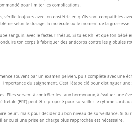
ecommandé pour limiter les complications.
érifie toujours avec ton obstétricien qu’ils sont compatibles avec
oblème selon le dosage, la molécule ou le moment de la grossesse.
groupe sanguin, avec le facteur rhésus. Si tu es Rh- et que ton béb
conduire ton corps à fabriquer des anticorps contre les globules ro
ence souvent par un examen pelvien, puis complète avec une écho
l’importance du saignement. C’est l’étape clé pour distinguer une 
. Elles servent à contrôler les taux hormonaux, à évaluer une éve
té fœtale (ERF) peut être proposé pour surveiller le rythme cardiaque
re peur”, mais pour décider du bon niveau de surveillance. Si tu r
ller ou si une prise en charge plus rapprochée est nécessaire.