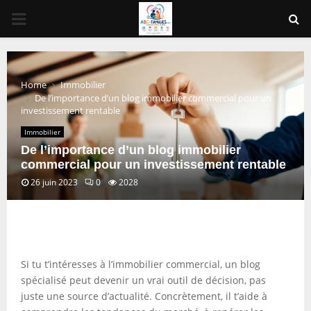
PRIMARY
MENU
Home
Immobilier
De l’importance d’un blog immobilier commercial pour un
investissement rentable
Immobilier
De l’importance d’un blog immobilier
commercial pour un investissement rentable
26 juin 2023
0
2028
Si tu t’intéresses à l’immobilier commercial, un blog
spécialisé peut devenir un vrai outil de décision, pas
juste une source d’actualité. Concrètement, il t’aide à