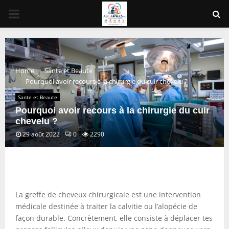
PRIMARY
MENU
Home
Sante et Beaute
Pourquoi avoir recours à la chirurgie du cuir chevelu ?
Sante et Beaute
Pourquoi avoir recours à la chirurgie du cuir
chevelu ?
29 août 2022
0
2290
La greffe de cheveux chirurgicale est une intervention
médicale destinée à traiter la calvitie ou l’alopécie de
façon durable. Concrètement, elle consiste à déplacer tes