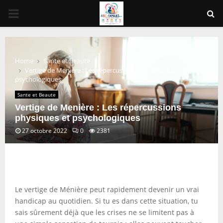
PRIMARY
MENU
Home
Sante et Beaute
Vertige de Menière : Les répercussions physiques et
psychologiques
Sante et Beaute
Vertige de Menière : Les répercussions
physiques et psychologiques
27 octobre 2022
0
2381
Le vertige de Ménière peut rapidement devenir un vrai
handicap au quotidien. Si tu es dans cette situation, tu
sais sûrement déjà que les crises ne se limitent pas à