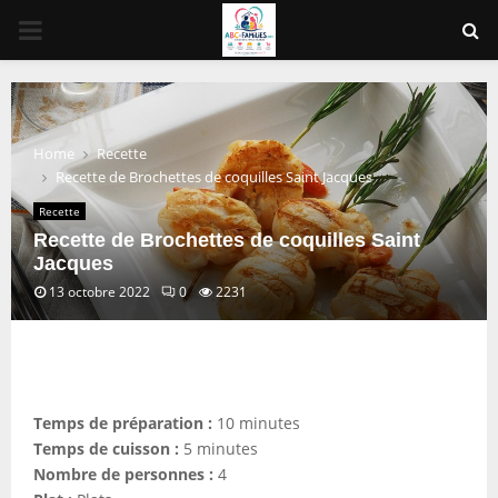
PRIMARY
MENU
Home
Recette
Recette de Brochettes de coquilles Saint Jacques
Recette
Recette de Brochettes de coquilles Saint
Jacques
13 octobre 2022
0
2231
Temps de préparation :
10 minutes
Temps de cuisson :
5 minutes
Nombre de personnes :
4