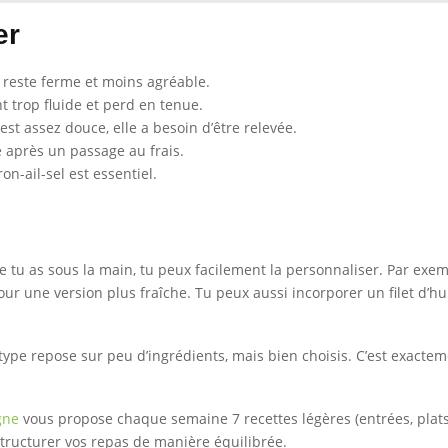
er
 reste ferme et moins agréable.
t trop fluide et perd en tenue.
est assez douce, elle a besoin d’être relevée.
e après un passage au frais.
ron-ail-sel est essentiel.
que tu as sous la main, tu peux facilement la personnaliser. Par ex
r une version plus fraîche. Tu peux aussi incorporer un filet d’hui
type repose sur peu d’ingrédients, mais bien choisis. C’est exactem
gne
vous propose chaque semaine 7 recettes légères (entrées, plats
estructurer vos repas de manière équilibrée.