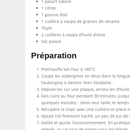
1 yaourt nature
1 citron
1 gousse d’ail
1 cuillère à soupe de graines de sésame
Thym
2 cuillères à soupe d’huile d’olive
Sel, poivre
Préparation
Préchauffe ton four à 180°C.
Coupe les aubergines en deux dans la longueu
l’aubergine à devenir bien fondante.
Dépose-les sur une plaque, arrose-les d’huile 
Fais cuire au four pendant 30 minutes, jusqu’
quelques minutes : selon leur taille, le temp
Récupère la chair avec une cuillère et place-l
Ajoute l’ail finement haché, un peu de jus de 
Goûte et ajuste l’assaisonnement. En pratique,
relever, ou un tour de poivre pour équilibrer.