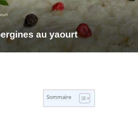
aourt
ergines au yaourt
Sommaire