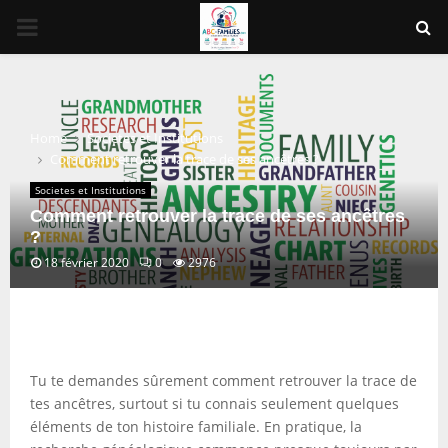
PRIMARY
MENU
Home
Societes et Institutions
Comment retrouver la trace de ses ancêtres ?
Societes et Institutions
Comment retrouver la trace de ses ancêtres
?
18 février 2020
0
2976
Tu te demandes sûrement comment retrouver la trace de
tes ancêtres, surtout si tu connais seulement quelques
éléments de ton histoire familiale. En pratique, la