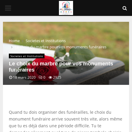
PRIMARY
MENU
Home
Societes et Institutions
Le choix du marbre pour vos monuments funéraires
Societes et Institutions
Le choix du marbre pour vos monuments
funéraires
18 mars 2020
0
2925
Quand tu dois organiser des funérailles, le choix du
monument funéraire arrive souvent très vite, alors même
que tu es déjà dans une période difficile. Tu te