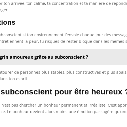
er ton arrivée, ton calme, ta concentration et ta manière de répond
nger.
tions
onscient si ton environnement t’envoie chaque jour des messages
entretiennent la peur, tu risques de rester bloqué dans les mêmes
rin amoureux grâce au subconscient ?
tourer de personnes plus stables, plus constructives et plus apaisa
dans ton esprit.
ubconscient pour être heureux 
n’est pas chercher un bonheur permanent et irréaliste. C’est appr
ance. Le bonheur devient alors moins une émotion passagère qu’une 