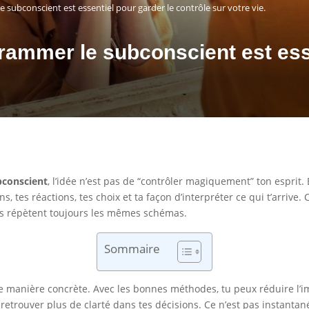
ubconscient est essentiel pour garder le contrôle sur votre vie.
ammer le subconscient est esse
conscient
, l’idée n’est pas de “contrôler magiquement” ton esprit. 
 tes réactions, tes choix et ta façon d’interpréter ce qui t’arrive
es répètent toujours les mêmes schémas.
Sommaire
de manière concrète. Avec les bonnes méthodes, tu peux réduire l’i
 retrouver plus de clarté dans tes décisions. Ce n’est pas instantané