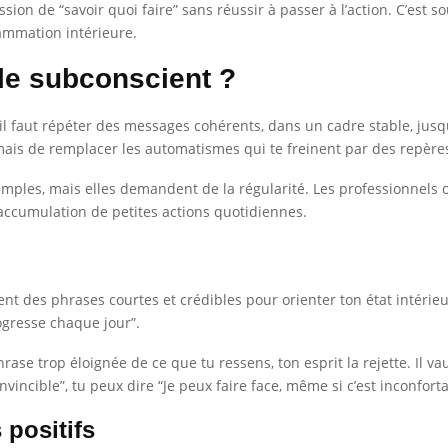
sion de “savoir quoi faire” sans réussir à passer à l’action. C’est s
ammation intérieure.
e subconscient ?
 faut répéter des messages cohérents, dans un cadre stable, jusqu
é, mais de remplacer les automatismes qui te freinent par des repères
simples, mais elles demandent de la régularité. Les professionnels
’accumulation de petites actions quotidiennes.
nt des phrases courtes et crédibles pour orienter ton état intérieur
rogresse chaque jour”.
 phrase trop éloignée de ce que tu ressens, ton esprit la rejette. Il
nvincible”, tu peux dire “Je peux faire face, même si c’est inconforta
 positifs