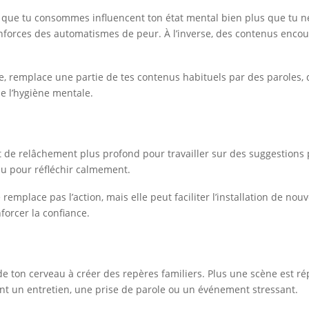
s que tu consommes influencent ton état mental bien plus que tu ne 
enforces des automatismes de peur. À l’inverse, des contenus encour
e, remplace une partie de tes contenus habituels par des paroles,
de l’hygiène mentale.
t de relâchement plus profond pour travailler sur des suggestions p
ndu pour réfléchir calmement.
 remplace pas l’action, mais elle peut faciliter l’installation de nou
forcer la confiance.
ide ton cerveau à créer des repères familiers. Plus une scène est r
ant un entretien, une prise de parole ou un événement stressant.