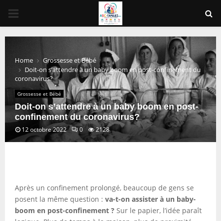
PRIMARY
MENU
Home
Grossesse et Bébé
Doit-on s’attendre à un baby boom en post-confinement du
coronavirus?
Grossesse et Bébé
Doit-on s’attendre à un baby boom en post-
confinement du coronavirus?
12 octobre 2022
0
2128
Après un confinement prolongé, beaucoup de gens se
posent la même question :
va-t-on assister à un baby-
boom en post-confinement ?
Sur le papier, l’idée paraît