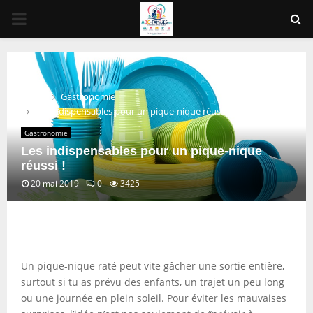
PRIMARY
MENU
Home
Gastronomie
Les indispensables pour un pique-nique réussi !
Gastronomie
Les indispensables pour un pique-nique
réussi !
20 mai 2019
0
3425
Un pique-nique raté peut vite gâcher une sortie entière,
surtout si tu as prévu des enfants, un trajet un peu long
ou une journée en plein soleil. Pour éviter les mauvaises