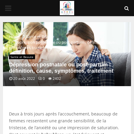
PRIMARY
MENU
Home
Sante et Beaute
Dépression postnatale ou post-partum : définition, cause,
symptômes, traitement
Sante et Beaute
Dépression postnatale ou post-partum :
définition, cause, symptômes, traitement
20 août 2022
0
2402
Deux à trois jours après l’accouchement, beaucoup de
femmes ressentent une grande sensibilité, de la
tristesse, de l’anxiété ou une impression de saturation.