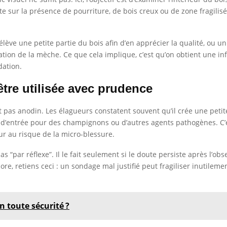
ute sur la présence de pourriture, de bois creux ou de zone fragilis
rélève une petite partie du bois afin d’en apprécier la qualité, ou u
ation de la mèche. Ce que cela implique, c’est qu’on obtient une i
dation.
tre utilisée avec prudence
t pas anodin. Les élagueurs constatent souvent qu’il crée une petit
e d’entrée pour des champignons ou d’autres agents pathogènes. C
ur au risque de la micro-blessure.
 “par réflexe”. Il le fait seulement si le doute persiste après l’obs
core, retiens ceci : un sondage mal justifié peut fragiliser inutile
 toute sécurité ?