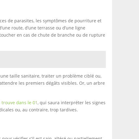
s traces de parasites, les symptômes de pourriture et
d’une route, d’une terrasse ou d’une ligne
it toucher en cas de chute de branche ou de rupture
une taille sanitaire, traiter un problème ciblé ou,
 attendre les premiers dégâts visibles. Or, un arbre
 trouve dans le 01
, qui saura interpréter les signes
icales ou, au contraire, trop tardives.
 pour vérifier s’il est sain, altéré ou partiellement