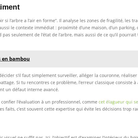
aiment
voir si l’arbre a l’air en forme”. Il analyse les zones de fragilité, le
aussi le contexte immédiat : proximité d’une maison, d’un parking, 
d pas seulement de l’état de l’arbre, mais aussi de ce qu’il pourra
es en bambou
cider s’il faut simplement surveiller, alléger la couronne, réaliser 
abattage. Si tu rencontres ce problème, l’erreur classique consiste à
ant un défaut interne avancé.
 confier l’évaluation à un professionnel, comme
cet élagueur qui se
faits, c’est souvent cette expertise qui évite les décisions trop rad
visuel ne suffit pas. Ici, l’objectif est d’examiner l’intérieur du bois