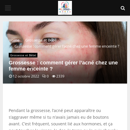
PRIMARY
MENU
Home
Grossesse et Bébé
Grossesse : comment gérer l’acné chez une femme enceinte ?
Grossesse et Bébé
Grossesse : comment gérer l’acné chez une
femme enceinte ?
12 octobre 2022
0
2339
Pendant la grossesse, l’acné peut apparaître ou
s’aggraver même si tu n’avais jamais eu de boutons
avant. C’est fréquent, souvent lié aux hormones, et ça