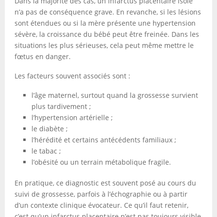
Dans la majorité des cas, un infarctus placentaire isolé
n’a pas de conséquence grave. En revanche, si les lésions
sont étendues ou si la mère présente une hypertension
sévère, la croissance du bébé peut être freinée. Dans les
situations les plus sérieuses, cela peut même mettre le
fœtus en danger.
Les facteurs souvent associés sont :
l’âge maternel, surtout quand la grossesse survient
plus tardivement ;
l’hypertension artérielle ;
le diabète ;
l’hérédité et certains antécédents familiaux ;
le tabac ;
l’obésité ou un terrain métabolique fragile.
En pratique, ce diagnostic est souvent posé au cours du
suivi de grossesse, parfois à l’échographie ou à partir
d’un contexte clinique évocateur. Ce qu’il faut retenir,
c’est qu’un infarctus placentaire n’est pas toujours visible