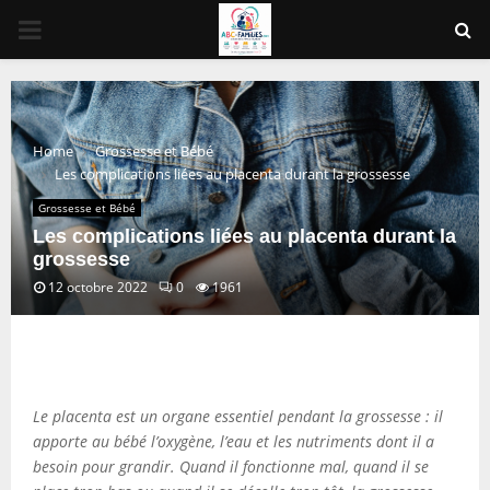
PRIMARY
MENU
Home
Grossesse et Bébé
Les complications liées au placenta durant la grossesse
Grossesse et Bébé
Les complications liées au placenta durant la
grossesse
12 octobre 2022
0
1961
Le placenta est un organe essentiel pendant la grossesse : il
apporte au bébé l’oxygène, l’eau et les nutriments dont il a
besoin pour grandir. Quand il fonctionne mal, quand il se