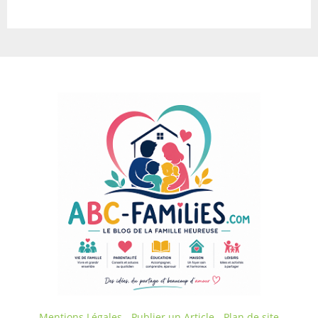
Mentions Légales
-
Publier un Article
-
Plan de site