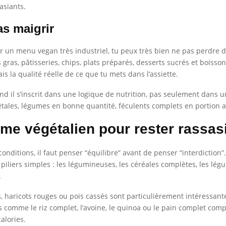
asiants.
as maigrir
un menu vegan très industriel, tu peux très bien ne pas perdre de
ras, pâtisseries, chips, plats préparés, desserts sucrés et boisson
is la qualité réelle de ce que tu mets dans l’assiette.
 il s’inscrit dans une logique de nutrition, pas seulement dans un
gétales, légumes en bonne quantité, féculents complets en portion
e végétalien pour rester rassasié
nditions, il faut penser “équilibre” avant de penser “interdiction”
piliers simples : les légumineuses, les céréales complètes, les légu
.
, haricots rouges ou pois cassés sont particulièrement intéressante
 comme le riz complet, l’avoine, le quinoa ou le pain complet comp
alories.