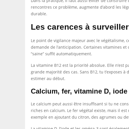
Dans la pratique, il faut aussi éviter de construir
rencontres ce problème, augmente d’abord les légum
durable.
Les carences à surveiller
Le point de vigilance majeur avec le végétalisme, c
demande de l’anticipation. Certaines vitamines et ce
“saine” suffit automatiquement.
La vitamine B12 est la priorité absolue. Elle n’es
grande majorité des cas. Sans B12, tu t’exposes à 
estimer au début.
Calcium, fer, vitamine D, iode 
Le calcium peut aussi être insuffisant si tu ne c
riches en calcium. Le fer végétal existe, mais il es
exemple en ajoutant du citron, des agrumes ou des
La vitamine D, l’iode et les oméga-3 sont également