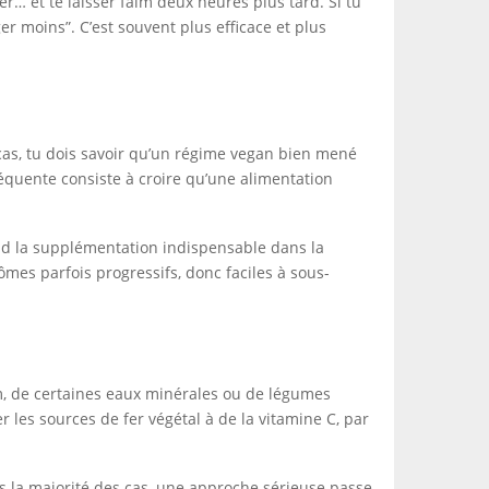
er… et te laisser faim deux heures plus tard. Si tu
r moins”. C’est souvent plus efficace et plus
e cas, tu dois savoir qu’un régime vegan bien mené
fréquente consiste à croire qu’une alimentation
rend la supplémentation indispensable dans la
mes parfois progressifs, donc faciles à sous-
um, de certaines eaux minérales ou de légumes
er les sources de fer végétal à de la vitamine C, par
ans la majorité des cas, une approche sérieuse passe