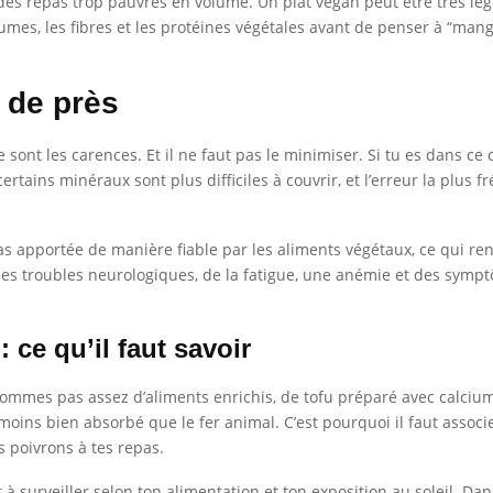
e des repas trop pauvres en volume. Un plat vegan peut être très lég
es, les fibres et les protéines végétales avant de penser à “mange
 de près
e sont les carences. Et il ne faut pas le minimiser. Si tu es dans c
rtains minéraux sont plus difficiles à couvrir, et l’erreur la plus 
t pas apportée de manière fiable par les aliments végétaux, ce qui 
des troubles neurologiques, de la fatigue, une anémie et des symptô
: ce qu’il faut savoir
onsommes pas assez d’aliments enrichis, de tofu préparé avec calci
t moins bien absorbé que le fer animal. C’est pourquoi il faut associ
 poivrons à tes repas.
 à surveiller selon ton alimentation et ton exposition au soleil. D