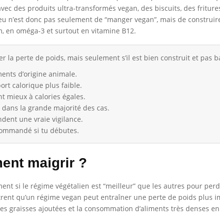
c des produits ultra-transformés vegan, des biscuits, des fritures 
njeu n’est donc pas seulement de “manger vegan”, mais de construir
m, en oméga-3 et surtout en vitamine B12.
r la perte de poids, mais seulement s’il est bien construit et pas 
ments d’origine animale.
ort calorique plus faible.
t mieux à calories égales.
 dans la grande majorité des cas.
ndent une vraie vigilance.
ecommandé si tu débutes.
ment maigrir ?
ment si le régime végétalien est “meilleur” que les autres pour pe
ntrent qu’un régime vegan peut entraîner une perte de poids plus 
, les graisses ajoutées et la consommation d’aliments très denses en