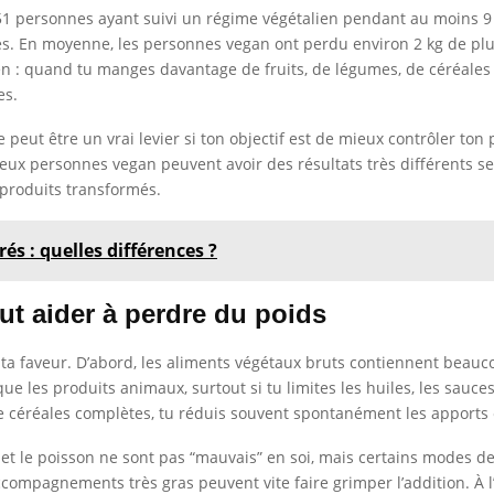
1 personnes ayant suivi un régime végétalien pendant au moins 
s. En moyenne, les personnes vegan ont perdu environ 2 kg de plus
ien : quand tu manges davantage de fruits, de légumes, de céréal
es.
 peut être un vrai levier si ton objectif est de mieux contrôler ton
ux personnes vegan peuvent avoir des résultats très différents sel
 produits transformés.
és : quelles différences ?
t aider à perdre du poids
a faveur. D’abord, les aliments végétaux bruts contiennent beaucou
ue les produits animaux, surtout si tu limites les huiles, les sauces
 céréales complètes, tu réduis souvent spontanément les apports e
de et le poisson ne sont pas “mauvais” en soi, mais certains modes d
accompagnements très gras peuvent vite faire grimper l’addition. À 