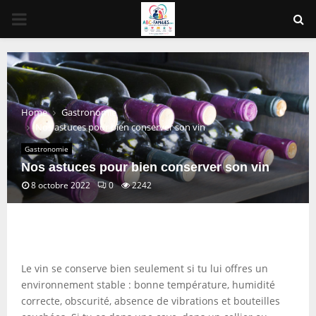
PRIMARY
MENU
Home
Gastronomie
Nos astuces pour bien conserver son vin
Gastronomie
Nos astuces pour bien conserver son vin
8 octobre 2022
0
2242
Le vin se conserve bien seulement si tu lui offres un
environnement stable : bonne température, humidité
correcte, obscurité, absence de vibrations et bouteilles