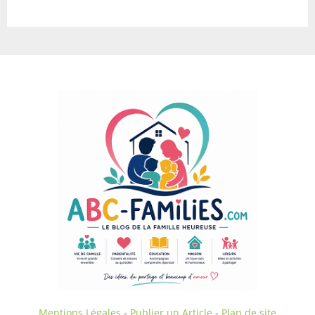
Mentions Légales
-
Publier un Article
-
Plan de site