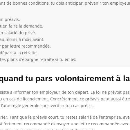
dans de bonnes conditions, tu dois anticiper, prévenir ton employe
un préavis.
ut en faire la demande.
n salarié du privé.
 au moins 6 mois avant.
ur par lettre recommandée.
épart à la retraite.
es plans d’épargne retraite si tu en as.
uand tu pars volontairement à la 
nsiste à informer ton employeur de ton départ. La loi ne prévoit pa
vu en cas de licenciement. Concrètement, ce préavis peut aussi être
 d’une règle générale sans vérifier ton cas précis.
ier. Tant que le préavis court, tu restes salarié de l’entreprise, ave
l est fortement recommandé d’envoyer une lettre recommandée avec a