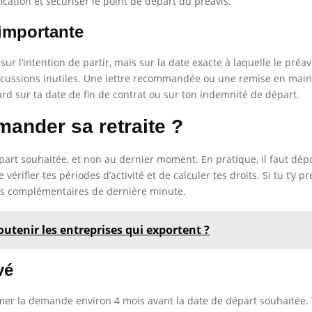
cation et sécuriser le point de départ du préavis.
 importante
sur l’intention de partir, mais sur la date exacte à laquelle le pr
iscussions inutiles. Une lettre recommandée ou une remise en main
tard sur ta date de fin de contrat ou sur ton indemnité de départ.
emander sa retraite ?
part souhaitée, et non au dernier moment. En pratique, il faut dép
e vérifier tes périodes d’activité et de calculer tes droits. Si tu t’y
s complémentaires de dernière minute.
outenir les entreprises qui exportent ?
vé
amer la demande environ 4 mois avant la date de départ souhaitée. 